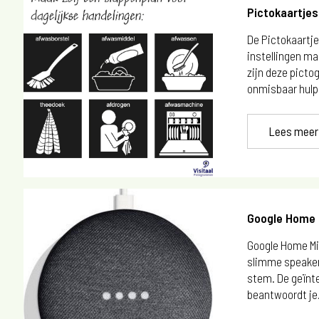
Pictokaartjes
De Pictokaartje
instellingen ma
zijn deze pict
onmisbaar hulpm
Lees meer
Google Home 
Google Home Mi
slimme speaker 
stem. De geïnt
beantwoordt je.