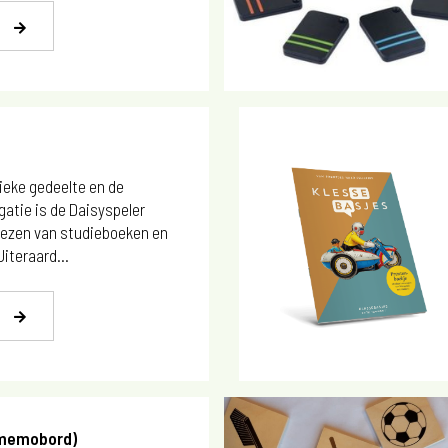
ieke gedeelte en de
gatie is de Daisyspeler
 lezen van studieboeken en
iteraard...
(memobord)