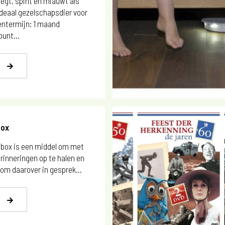
egt, spint en miauwt als
Ideaal gezelschapsdier voor
entermijn: 1 maand
punt...
box
sbox is een middel om met
rinneringen op te halen en
om daarover in gesprek...