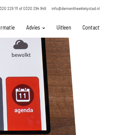
0320 229 111 of 0320 294 949
info@dementheeklelystad.nl
ormatie
Advies
Uitleen
Contact