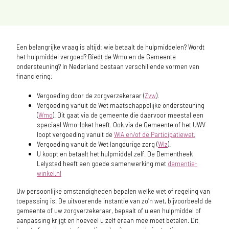
E
en belangrijke vraag is altijd: wie betaalt de hulpmiddelen? Wordt
het hulpmiddel vergoed? Biedt de Wmo en de Gemeente
ondersteuning? In Nederland bestaan verschillende vormen van
financiering:
Vergoeding door de zorgverzekeraar (
Zvw
).
Vergoeding vanuit de Wet maatschappelijke ondersteuning
(
Wmo
). Dit gaat via de gemeente die daarvoor meestal een
speciaal Wmo-loket heeft. Ook via de Gemeente of het UWV
loopt vergoeding vanuit de
WIA en/of de Participatiewet.
Vergoeding vanuit de Wet langdurige zorg (
Wlz
).
U koopt en betaalt het hulpmiddel zelf.
De Dementheek
Lelystad heeft een goede samenwerking met
dementie-
winkel.nl
Uw persoonlijke omstandigheden bepalen welke wet of regeling van
toepassing is. De uitvoerende instantie van zo’n wet, bijvoorbeeld de
gemeente of uw zorgverzekeraar, bepaalt of u een hulpmiddel of
aanpassing krijgt en hoeveel u zelf eraan mee moet betalen. Dit